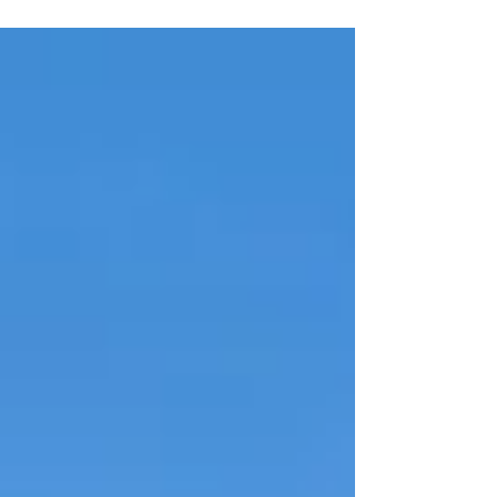
코스라 여행 만족도가 정말 높더라고요. 호치민 출발은
차량 기준 약 2시간 30분 정도 소요되고, 나트랑 출발도
가능해서 일정에 맞춰 이동하기 좋아요. 🌊 첫 번째 코스
– 피싱빌리지 & 어촌마을 무이네 도착 후 먼저 피싱빌리
지로 이동했어요.형형색색의 동그란 배들과 넓게 펼쳐진
바다가 정말 인상적이더라고요. 현지 어촌 분위기를 그
대로 느낄 수 있는 장소라 일반 관광지와는 또 다른 매력
이 있었어요.바다 배경으로 사진 찍기에도 정말 예쁜 장
소였고요. 📍 물길 따라 걷기 때문에 아쿠아슈즈 준비하
면 훨씬 편하게 이동 가능해요. 🚙 세 번째 코스 – Peak
Time Travel Lounge 중간에는 Peak Time Travel
Lounge에서 잠시 쉬어가는 시간도 있었어요.깔끔한 공
간