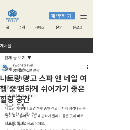
예약하기
홈
소개
​문의
서비스
블로그
게시물
전체 글 보기
swonetravel
전체 글 보기
5월 28일
1분 분량
나트랑 망고 스파 앤 네일 여
베트남 여행지
행 중 편하게 쉬어가기 좋은
다낭 호이안 투어
푸꾸옥(푸꼭) 투어
힐링 공간
하노이 투어
나트랑 여행하다 보면 하루 종일 걷고 마사지 생각나는 순
호치민(사이공) 투어
간이 꼭 오잖아요.그럴 때 편하게 들리기 좋은 곳이 바로 
나트랑 투어
Mango Spa & Nail 이에요.