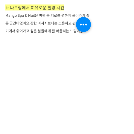
✨ 나트랑에서 여유로운 힐링 시간
Mango Spa & Nail은 여행 중 피로를 편하게 풀어가기 좋
은 공간이었어요.강한 마사지보다는 조용하고 편안한 분위
기에서 쉬어가고 싶은 분들에게 잘 어울리는 느낌이었고
요.
나트랑 여행 중 마사지와 네일 케어 함께 받고 싶다면 한 번
쯤 추천하고 싶은 곳이에요 :)
#나트랑여행
#나트랑자유여행
#베트남마사지
#나트랑마사지
#나트랑스파
#나트랑스파추천
#나트랑힐링
#망고스파
#나트랑네일
#나트랑시내마사지
베트남 여행지
나트랑 투어