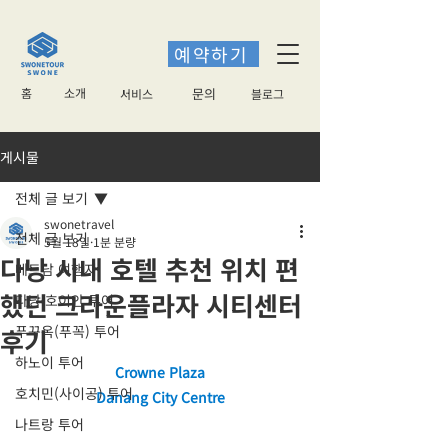
예약하기
홈
소개
​문의
서비스
블로그
게시물
전체 글 보기
swonetravel
전체 글 보기
5월 18일
1분 분량
다낭 시내 호텔 추천 위치 편
베트남 여행지
했던 크라운플라자 시티센터
다낭 호이안 투어
푸꾸옥(푸꼭) 투어
후기
하노이 투어
Crowne Plaza
호치민(사이공) 투어
Danang City Centre
나트랑 투어