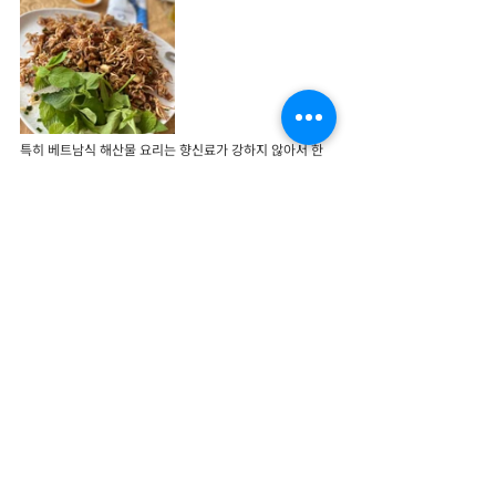
특히 베트남식 해산물 요리는 향신료가 강하지 않아서 한
국 사람들도 부담 없이 먹기 좋더라고요.
길거리 음식 분위기도 활기차고 현지 사람들 많은 식당 가
면 진짜 로컬 여행 느낌 제대로였어요.
#베트남여행
#호치민여행
#붕따우여행
#호치민붕따우투어
#호치민근교여행
#붕따우해변
#붕따우명소
#베트남투어
#붕따우투어
베트남 여행지
호치민(사이공) 투어