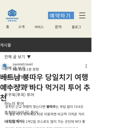
예약하기
홈
소개
​문의
서비스
블로그
게시물
전체 글 보기
swonetravel
전체 글 보기
5월 26일
1분 분량
베트남 붕따우 당일치기 여행
베트남 여행지
예수상과 바다 먹거리 투어 추
다낭 호이안 투어
푸꾸옥(푸꼭) 투어
천
하노이 투어
호치민 근교 여행지 찾는다면 
붕따우
는 부담 없이 다녀오
호치민(사이공) 투어
기 좋은 바다 도시예요.차로 이동하면 비교적 가까운 거리
나트랑 투어
라 당일치기나 1박2일 코스로도 많이 가는 곳인데 바다 풍