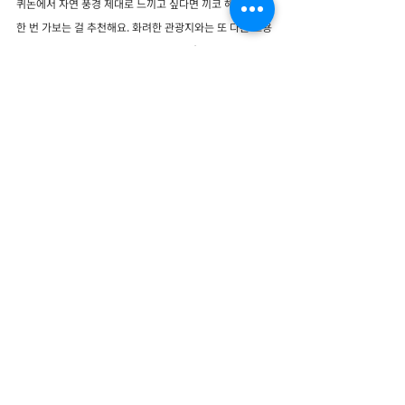
퀴논에서 자연 풍경 제대로 느끼고 싶다면 끼코 해변은 꼭 
한 번 가보는 걸 추천해요. 화려한 관광지와는 또 다른 조용
한 매력이 오래 기억에 남는 장소였어요 :)
#베트남자유여행
#퀴논여행
#베트남퀴논
#베트남힐링여행
#퀴논바다
#퀴논가볼만한곳
#끼코비치
#끼코해변
#베트남해변
#퀴논핫플
베트남 여행지
다낭 호이안 투어
나트랑 투어
최근 게시물
전체 보기