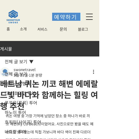
예약하기
홈
소개
​문의
서비스
블로그
게시물
전체 글 보기
swonetravel
전체 글 보기
5월 23일
1분 분량
베트남 퀴논 끼코 해변 에메랄
베트남 여행지
드빛 바다와 함께하는 힐링 여
다낭 호이안 투어
푸꾸옥(푸꼭) 투어
행 추천
하노이 투어
퀴논 여행 중 가장 기억에 남았던 장소 중 하나가 바로 끼
호치민(사이공) 투어
코 해변(Kỳ Co Beach)이었어요. 사진으로만 봤을 때도 예
나트랑 투어
쁘다고 생각했는데 직접 가보니까 바다 색이 진짜 다르더