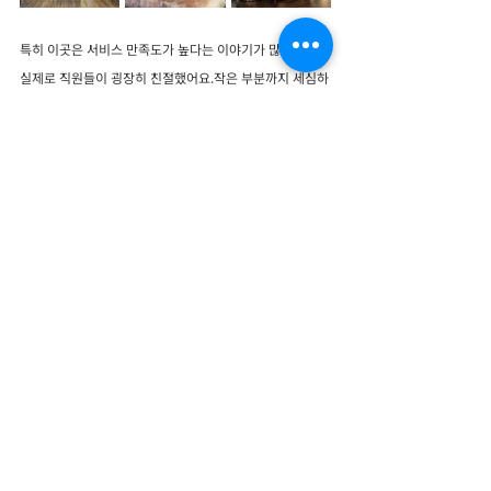
특히 이곳은 서비스 만족도가 높다는 이야기가 많았는데 
실제로 직원들이 굉장히 친절했어요.작은 부분까지 세심하
게 챙겨주는 분위기라 편하게 쉬고 온 느낌이 강했어요.
퀴논 자체가 아직은 비교적 조용한 도시라 아난타라 같은 
리조트 분위기랑 정말 잘 어울리는 것 같았어요. 바다 풍경 
보면서 아무 일정 없이 천천히 쉬고 싶은 사람들에게 특히 
추천하고 싶은 곳이었어요.
베트남 중부에서 프라이빗한 럭셔리 휴양지를 찾고 있다
면 Anantara Quy Nhon Villas는 오래 기억에 남을 만한 
리조트가 될 것 같아요 :)
#베트남휴양지
#퀴논여행
#베트남퀴논
#퀴논오션뷰
#퀴논리조트
#아난타라퀴논
#퀴논풀빌라
#퀴논럭셔리리조트
#베트남리조트추천
#아난타라풀빌라
베트남 여행지
다낭 호이안 투어
나트랑 투어