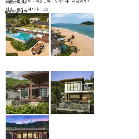
히 머무는 휴양에 가까운 곳이라 도착하자마자 분위기 자
베트남 맛집
체가 다르게 느껴지더라고요.
#베트남여행