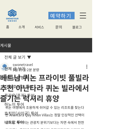
예약하기
홈
소개
​문의
서비스
블로그
게시물
전체 글 보기
swonetravel
전체 글 보기
5월 25일
2분 분량
베트남 퀴논 프라이빗 풀빌라
베트남 여행지
추천 아난타라 퀴논 빌라에서
다낭 호이안 투어
푸꾸옥(푸꼭) 투어
즐기는 럭셔리 휴양
하노이 투어
퀴논 여행에서 조용하게 쉬어갈 수 있는 리조트를 찾는다
호치민(사이공) 투어
면 Anantara Quy Nhon Villas는 정말 인상적인 선택이
나트랑 투어
었어요. 북적이는 관광지 분위기보다는 자연 속에서 천천