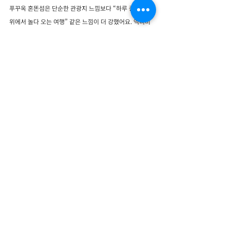
푸꾸옥 혼똔섬은 단순한 관광지 느낌보다 “하루 종일 바다 
위에서 놀다 오는 여행” 같은 느낌이 더 강했어요. 액티비
티, 풍경, 사진 스팟까지 한 번에 다 즐길 수 있어서 처음 푸
꾸옥 가는 사람이라면 꼭 한 번 들러보는 걸 추천해요 :)
#푸꾸옥여행
#푸꾸옥자유여행
#베트남푸꾸옥
#푸꾸옥액티비티
#푸꾸옥관광지
#혼똔섬여행
#푸꾸옥키스브릿지
#푸꾸옥필수코스
#베트남케이블카
#푸꾸옥포토스팟
베트남 여행지
푸꾸옥(푸꼭) 투어
최근 게시물
전체 보기