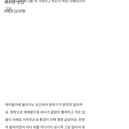
로 타보니까 왜 다들 꼭 가보라고 하는지 바로 이해되더라
베트남 맛집
고요.
#베트남여행
케이블카에 올라가는 순간부터 분위기가 완전히 달라져
요. 창밖으로 에메랄드빛 바다가 끝없이 펼쳐지고 작은 섬
들이 아래로 이어지는데 풍경이 진짜 영화 같았어요. 천천
히 움직이면서 바다 위를 지나가다 보니까 그냥 앉아서 밖