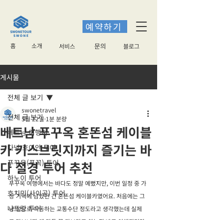
예약하기
홈
소개
​문의
서비스
블로그
게시물
전체 글 보기
swonetravel
전체 글 보기
5월 22일
1분 분량
베트남 푸꾸옥 혼똔섬 케이블
베트남 여행지
카 키스브릿지까지 즐기는 바
다낭 호이안 투어
푸꾸옥(푸꼭) 투어
다 절경 투어 추천
하노이 투어
푸꾸옥 여행에서는 바다도 정말 예뻤지만, 이번 일정 중 가
호치민(사이공) 투어
장 기억에 남았던 건 혼똔섬 케이블카였어요. 처음에는 그
나트랑 투어
냥 섬으로 이동하는 교통수단 정도라고 생각했는데 실제