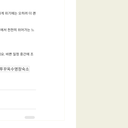
게 쉬기에는 오히려 더 괜
옥에서 천천히 쉬어가는 느
어요. 바쁜 일정 중간에 조
#푸꾸옥수영장숙소