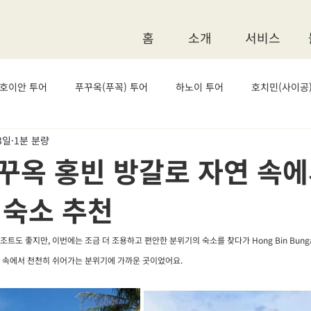
홈
소개
서비스
 호이안 투어
푸꾸옥(푸꼭) 투어
하노이 투어
호치민(사이공)
3일
1분 분량
꾸옥 홍빈 방갈로 자연 속에
 숙소 추천
트도 좋지만, 이번에는 조금 더 조용하고 편안한 분위기의 숙소를 찾다가 Hong Bin Bunga
 속에서 천천히 쉬어가는 분위기에 가까운 곳이었어요.