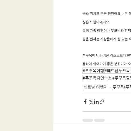
숙소 위치도 은근 편했어요.너무 
찮은 느낌이었어요.
특히 가족 여행이나 부모님과 함께
낌을 원하는 사람들에게 잘 맞는 
푸꾸옥에서 화려한 리조트보다 편안한
용하게 쉬어가기 좋은 분위기가 오
#푸꾸옥여행
#베트남푸꾸옥
#푸꾸옥자연숙소
#푸꾸옥힐
베트남 여행지
푸꾸옥(푸꼭