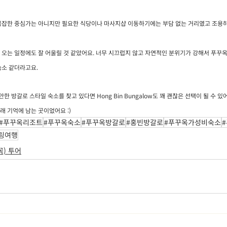
복잡한 중심가는 아니지만 필요한 식당이나 마사지샵 이동하기에는 부담 없는 거리였고 조용하
 오는 일정에도 잘 어울릴 것 같았어요. 너무 시끄럽지 않고 자연적인 분위기가 강해서 푸꾸
숙소 같더라고요.
 방갈로 스타일 숙소를 찾고 있다면 Hong Bin Bungalow도 꽤 괜찮은 선택이 될 수 있
래 기억에 남는 곳이었어요 :)
#푸꾸옥리조트
#푸꾸옥숙소
#푸꾸옥방갈로
#홍빈방갈로
#푸꾸옥가성비숙소
링여행
) 투어