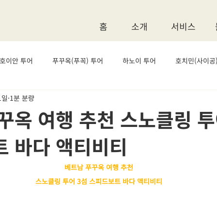
홈
소개
서비스
 호이안 투어
푸꾸옥(푸꼭) 투어
하노이 투어
호치민(사이공)
1일
1분 분량
꾸옥 여행 추천 스노클링 투
 바다 액티비티
베트남 푸꾸옥 여행 추천
스노클링 투어 3섬 스피드보트 바다 액티비티