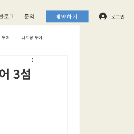
블로그
​문의
예약하기
로그인
 투어
나트랑 투어
어 3섬