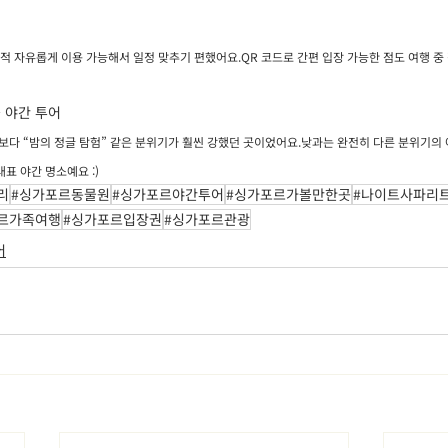
적 자유롭게 이용 가능해서 일정 맞추기 편했어요.QR 코드로 간편 입장 가능한 점도 여행 중
 야간 투어
원 관람보다 “밤의 정글 탐험” 같은 분위기가 훨씬 강했던 곳이었어요.낮과는 완전히 다른 분위기의
표 야간 명소예요 :)
리
#싱가포르동물원
#싱가포르야간투어
#싱가포르가볼만한곳
#나이트사파리
르가족여행
#싱가포르입장권
#싱가포르관광
어