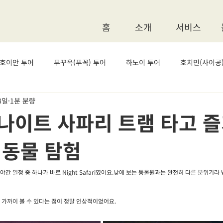
홈
소개
서비스
 호이안 투어
푸꾸옥(푸꼭) 투어
하노이 투어
호치민(사이공)
8일
1분 분량
나이트 사파리 트램 타고 즐
 동물 탐험
간 일정 중 하나가 바로 Night Safari였어요.낮에 보는 동물원과는 완전히 다른 분위기라
 가까이 볼 수 있다는 점이 정말 인상적이었어요.