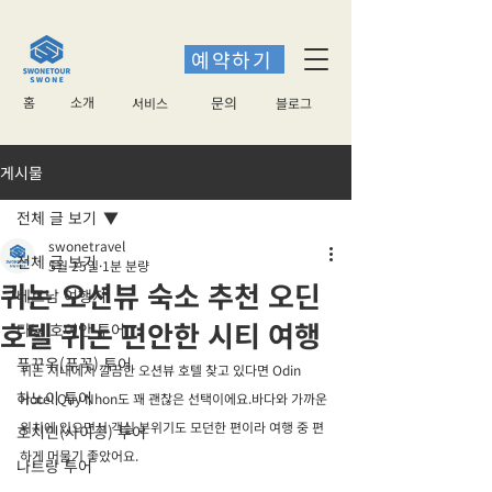
예약하기
홈
소개
​문의
서비스
블로그
게시물
전체 글 보기
swonetravel
전체 글 보기
5월 25일
1분 분량
퀴논 오션뷰 숙소 추천 오딘
베트남 여행지
호텔 퀴논 편안한 시티 여행
다낭 호이안 투어
푸꾸옥(푸꼭) 투어
퀴논 시내에서 깔끔한 오션뷰 호텔 찾고 있다면 Odin 
하노이 투어
Hotel Quy Nhon도 꽤 괜찮은 선택이에요.바다와 가까운 
위치에 있으면서 객실 분위기도 모던한 편이라 여행 중 편
호치민(사이공) 투어
하게 머물기 좋았어요.
나트랑 투어