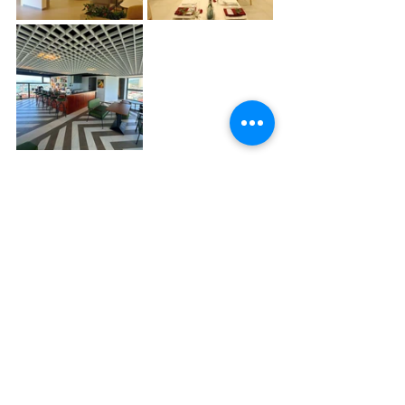
퀴논에서 너무 복잡하지 않으면서 깔끔한 오션뷰 호텔 찾
고 있다면 Odin Hotel Quy Nhon은 편하게 머물기 좋은 
숙소였어요 :)
#퀴논여행
#베트남퀴논
#퀴논오션뷰
#오션뷰숙소
#퀴논호텔
#퀴논숙소
#오딘호텔퀴논
#퀴논호텔추천
#베트남호텔
#퀴논시내호텔
베트남 여행지
다낭 호이안 투어
나트랑 투어