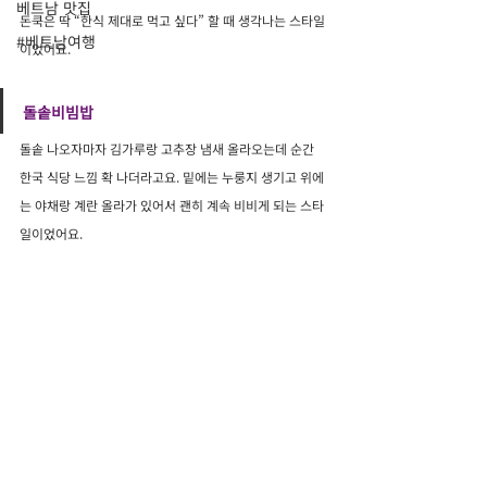
베트남 맛집
돈쿡은 딱 “한식 제대로 먹고 싶다” 할 때 생각나는 스타일
#베트남여행
이었어요.
돌솥비빔밥
돌솥 나오자마자 김가루랑 고추장 냄새 올라오는데 순간 
한국 식당 느낌 확 나더라고요. 밑에는 누룽지 생기고 위에
는 야채랑 계란 올라가 있어서 괜히 계속 비비게 되는 스타
일이었어요.