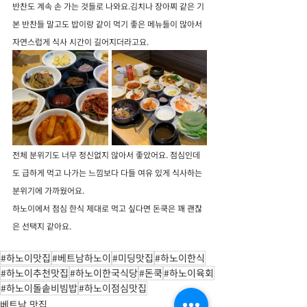
반찬도 계속 손 가는 것들로 나와요.김치나 장아찌 같은 기
본 반찬들 말고도 밥이랑 같이 먹기 좋은 메뉴들이 많아서 
자연스럽게 식사 시간이 길어지더라고요.
전체 분위기도 너무 정신없지 않아서 좋았어요. 점심인데
도 급하게 먹고 나가는 느낌보다 다들 여유 있게 식사하는 
분위기에 가까웠어요.
하노이에서 점심 한식 제대로 먹고 싶다면 돈쿡은 꽤 괜찮
은 선택지 같아요.
#하노이맛집
#베트남하노이
#미딩맛집
#하노이한식
#하노이추천맛집
#하노이한국식당
#돈쿡
#하노이육회
#하노이돌솥비빔밥
#하노이점심맛집
베트남 맛집