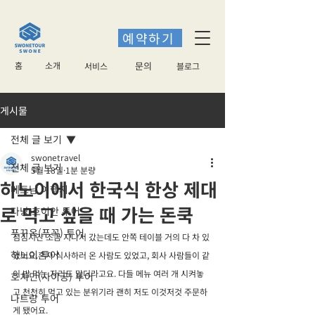
예약하기
홈
소개
​문의
서비스
블로그
게시물
전체 글 보기
swonetravel
전체 글 보기
5월 18일
1분 분량
하노이에서 한국식 한상 제대
베트남 여행지
로 먹고 싶을 때 가는 돈쿡
다낭 호이안 투어
푸꾸옥(푸꼭) 투어
점심시간 조금 지나서 갔는데도 안쪽 테이블 거의 다 차 있
하노이 투어
었어요.혼자 식사하러 온 사람도 있었고, 회사 사람들이 같
이 밥 먹는 자리도 많더라고요. 다들 메뉴 여러 개 시켜놓
호치민(사이공) 투어
고 천천히 먹고 있는 분위기라 괜히 저도 이것저것 주문하
나트랑 투어
게 됐어요.