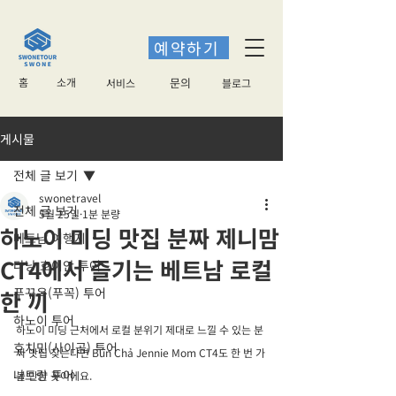
예약하기
홈
소개
​문의
서비스
블로그
게시물
전체 글 보기
swonetravel
전체 글 보기
5월 25일
1분 분량
하노이 미딩 맛집 분짜 제니맘
베트남 여행지
CT4에서 즐기는 베트남 로컬
다낭 호이안 투어
푸꾸옥(푸꼭) 투어
한 끼
하노이 투어
하노이 미딩 근처에서 로컬 분위기 제대로 느낄 수 있는 분
호치민(사이공) 투어
짜 맛집 찾는다면 Bún Chả Jennie Mom CT4도 한 번 가
나트랑 투어
볼 만한 곳이에요.