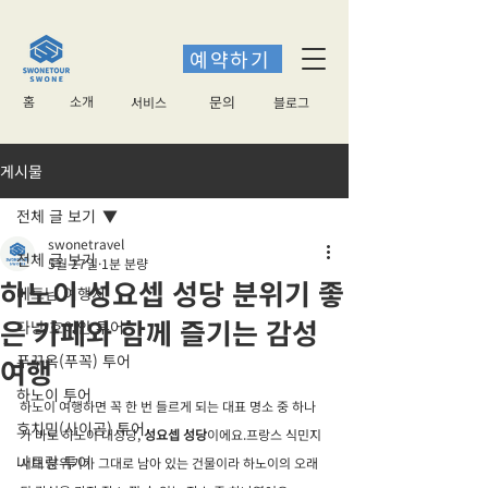
예약하기
홈
소개
​문의
서비스
블로그
게시물
전체 글 보기
swonetravel
전체 글 보기
5월 27일
1분 분량
하노이 성요셉 성당 분위기 좋
베트남 여행지
은 카페와 함께 즐기는 감성
다낭 호이안 투어
푸꾸옥(푸꼭) 투어
여행
하노이 투어
하노이 여행하면 꼭 한 번 들르게 되는 대표 명소 중 하나
호치민(사이공) 투어
가 바로 하노이 대성당, 
성요셉 성당
이에요.프랑스 식민지 
나트랑 투어
시대 분위기가 그대로 남아 있는 건물이라 하노이의 오래