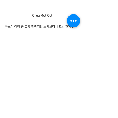
Chua Mot Cot
하노이 여행 중 유명 관광지만 보기보다 베트남 현지 분위
기와 역사까지 같이 느껴보고 싶다면 호치민 묘소는 한 번
쯤 가볼 만한 장소였어요.
#하노이여행
#베트남여행추천
#하노이박물관
#하노이관광지
#하노이실내여행
#하노이사진명소
#베트남박물관
#하노이추천장소
베트남 여행지
하노이 투어