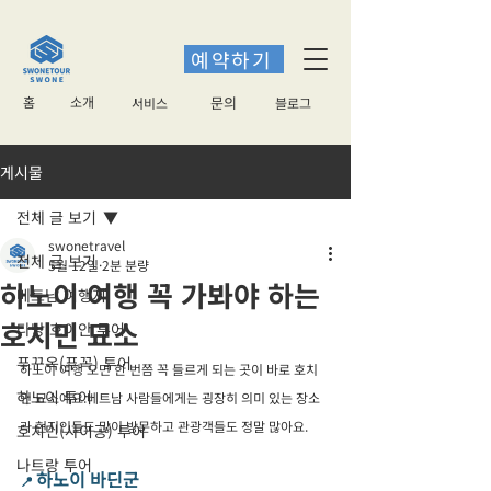
예약하기
홈
소개
​문의
서비스
블로그
게시물
전체 글 보기
swonetravel
전체 글 보기
5월 12일
2분 분량
하노이 여행 꼭 가봐야 하는
베트남 여행지
호치민 묘소
다낭 호이안 투어
푸꾸옥(푸꼭) 투어
하노이 여행 오면 한 번쯤 꼭 들르게 되는 곳이 바로 호치
하노이 투어
민 묘소예요.베트남 사람들에게는 굉장히 의미 있는 장소
라 현지인들도 많이 방문하고 관광객들도 정말 많아요.
호치민(사이공) 투어
나트랑 투어
하노이 바딘군
📍 