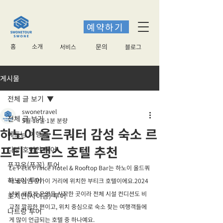
예약하기
홈
소개
​문의
서비스
블로그
게시물
전체 글 보기
swonetravel
전체 글 보기
5월 18일
1분 분량
하노이 올드쿼터 감성 숙소 르
베트남 여행지
프티 프랭스 호텔 추천
다낭 호이안 투어
푸꾸옥(푸꼭) 투어
Le Petit Prince Hotel & Rooftop Bar는 하노이 올드쿼
하노이 투어
터 중심인 항가이 거리에 위치한 부티크 호텔이에요.2024
년에 새롭게 운영을 시작한 곳이라 전체 시설 컨디션도 비
호치민(사이공) 투어
교적 깔끔한 편이고, 위치 중심으로 숙소 찾는 여행객들에
나트랑 투어
게 많이 언급되는 호텔 중 하나예요.