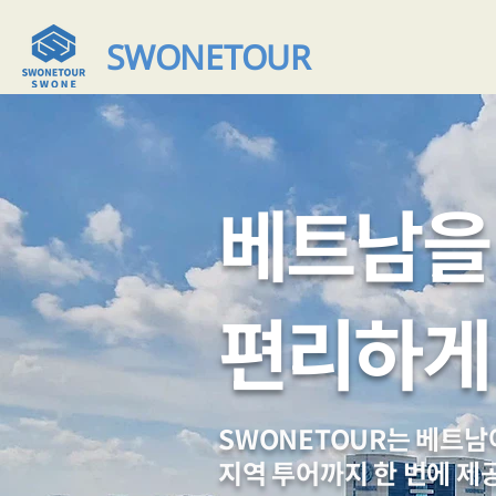
SWONETOUR
베트남을
편리하게
SWONETOUR는 베트남여
지역 투어까지 한 번에 제