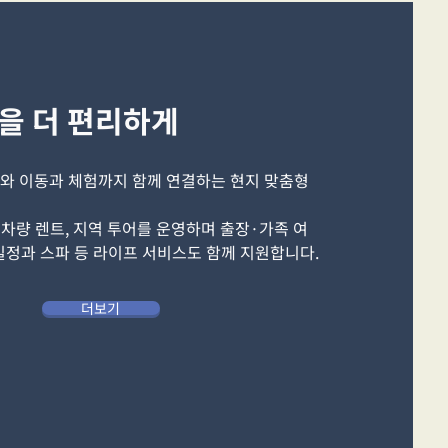
을 더 편리하게
와 이동과 체험까지 함께 연결하는 현지 맞춤형
 차량 렌트, 지역 투어를 운영하며 출장·가족 여
 일정과 스파 등 라이프 서비스도 함께 지원합니다.
더보기