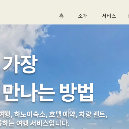
홈
소개
서비스
 가장
 만나는 방법
행, 하노이숙소, 호텔 예약, 차량 렌트,
공하는 여행 서비스입니다.